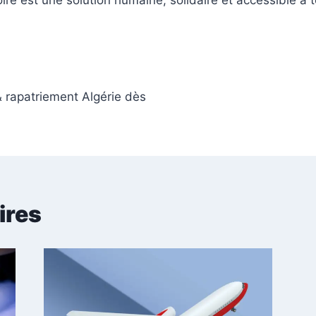
oire est une solution humaine, solidaire et accessible à 
rapatriement Algérie dès
ires