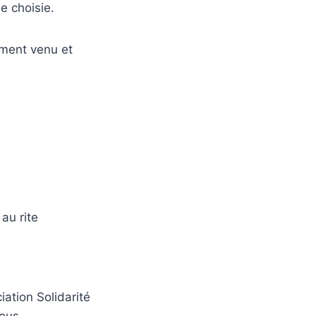
le choisie.
oment venu et
au rite
ation Solidarité