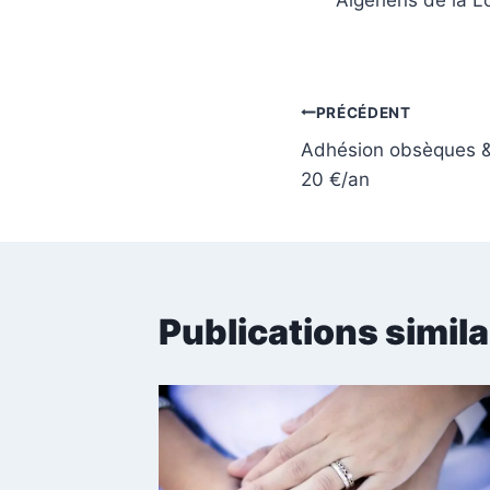
Algériens de la L
Navigation
PRÉCÉDENT
Adhésion obsèques & 
de
20 €/an
l’article
Publications simila