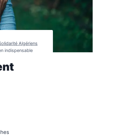
Solidarité Algériens
en indispensable
ent
ches