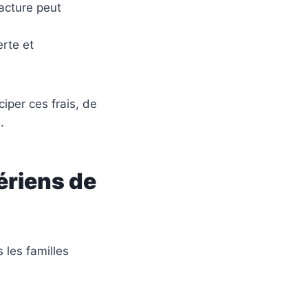
facture peut
erte et
iper ces frais, de
.
gériens de
 les familles