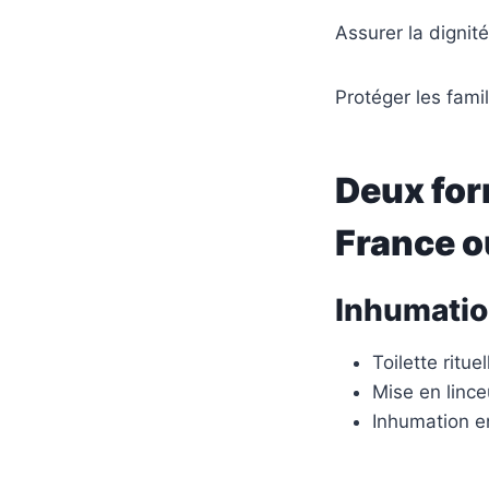
Assurer la dignit
Protéger les fami
Deux for
France o
Inhumatio
Toilette ritue
Mise en lince
Inhumation e